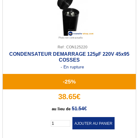
Transfo de sécurité 12 ou 24 V
Transfo de sécurité 24 ou 48 V
Transfo Modulaire 24/48V
Photo non contractuelle
Transfo Modulaire 115/230V
Ref : CON125220
CONDENSATEUR DEMARRAGE 125µF 220V 45x95
Transfo d'isolement
COSSES
- En rupture
Transfo d'isolement 230V
Transfo d'isolement 400V
-25%
Transfo pour circuit imprimé
38.65€
Transfo torique d'éclairage
51.54
€
au lieu de
Transfo d'enseigne néon
Quantité :
Alternostat