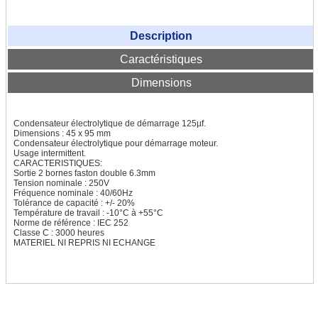
Transfo d'élairage halogène
Description
Autotransformateurs
Caractéristiques
Autotransfo US 230V / 115V
Dimensions
Autotransfo US 115V / 230V
TRANSFO TRIPHASE
Condensateur électrolytique de démarrage 125µf.
Dimensions : 45 x 95 mm
Condensateur électrolytique pour démarrage moteur.
Transfo Tri 400/400V
Usage intermittent.
CARACTERISTIQUES:
Sortie 2 bornes faston double 6.3mm
Transfo Tri 400/230V
Tension nominale : 250V
Fréquence nominale : 40/60Hz
Tolérance de capacité : +/- 20%
Transfo Tri 230-400/24-42V
Température de travail : -10°C à +55°C
Norme de référence : IEC 252
Classe C : 3000 heures
TRANSFO TRI / MONO
MATERIEL NI REPRIS NI ECHANGE
Tri / Mono nu
Tri / Mono protégé